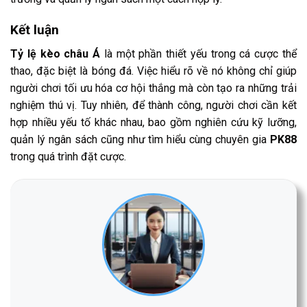
Kết luận
Tỷ lệ kèo châu Á
là một phần thiết yếu trong cá cược thể
thao, đặc biệt là bóng đá. Việc hiểu rõ về nó không chỉ giúp
người chơi tối ưu hóa cơ hội thắng mà còn tạo ra những trải
nghiệm thú vị. Tuy nhiên, để thành công, người chơi cần kết
hợp nhiều yếu tố khác nhau, bao gồm nghiên cứu kỹ lưỡng,
quản lý ngân sách cũng như tìm hiểu cùng chuyên gia
PK88
trong quá trình đặt cược.