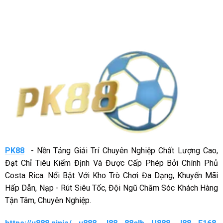
PK88
- Nền Tảng Giải Trí Chuyên Nghiệp Chất Lượng Cao,
Đạt Chỉ Tiêu Kiểm Định Và Được Cấp Phép Bởi Chính Phủ
Costa Rica. Nổi Bật Với Kho Trò Chơi Đa Dạng, Khuyến Mãi
Hấp Dẫn, Nạp - Rút Siêu Tốc, Đội Ngũ Chăm Sóc Khách Hàng
Tận Tâm, Chuyên Nghiệp.