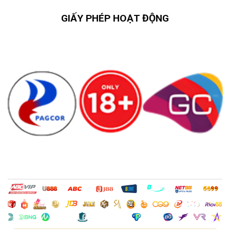
GIẤY PHÉP HOẠT ĐỘNG