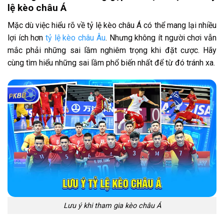
lệ kèo châu Á
Mặc dù việc hiểu rõ về tỷ lệ kèo châu Á có thể mang lại nhiều
lợi ích hơn
tỷ lệ kèo châu Âu
. Nhưng không ít người chơi vẫn
mắc phải những sai lầm nghiêm trọng khi đặt cược. Hãy
cùng tìm hiểu những sai lầm phổ biến nhất để từ đó tránh xa.
Lưu ý khi tham gia kèo châu Á