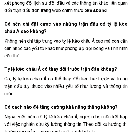
xét phong độ, lịch sử đối đầu và các thông tin khác liên quan
đến trận đấu trên trang web chính thức
pk88.band
.
Có nên chỉ đặt cược vào những trận đấu có tỷ lệ kèo
châu Á cao không?
Không nên chỉ tập trung vào tỷ lệ kèo châu Á cao mà còn cần
cân nhắc các yếu tố khác như phong độ đội bóng và tình hình
cầu thủ.
Tỷ lệ kèo châu Á có thay đổi trước trận đấu không?
Có, tỷ lệ kèo châu Á có thể thay đổi liên tục trước và trong
trận đấu tùy thuộc vào nhiều yếu tố như lượng và thông tin
mới.
Có cách nào để tăng cường khả năng thắng không?
Ngoài việc nắm rõ tỷ lệ kèo châu Á, người chơi nên kết hợp
với việc nghiên cứu kỹ lưỡng thông tin. Theo dõi xu hướng thị
trường và quản lý ngân sách một cách hợp lý.