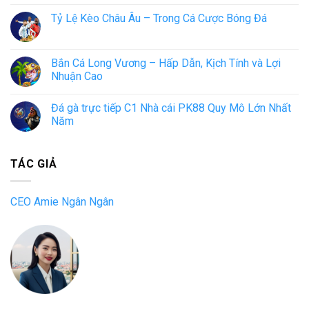
Tỷ Lệ Kèo Châu Âu – Trong Cá Cược Bóng Đá
Bắn Cá Long Vương – Hấp Dẫn, Kịch Tính và Lợi
Nhuận Cao
Đá gà trực tiếp C1 Nhà cái PK88 Quy Mô Lớn Nhất
Năm
TÁC GIẢ
CEO Amie Ngân Ngân