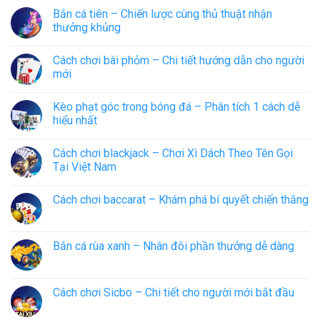
Bắn cá tiên – Chiến lược cùng thủ thuật nhận
thưởng khủng
Cách chơi bài phỏm – Chi tiết hướng dẫn cho người
mới
Kèo phạt góc trong bóng đá – Phân tích 1 cách dễ
hiểu nhất
Cách chơi blackjack – Chơi Xì Dách Theo Tên Gọi
Tại Việt Nam
Cách chơi baccarat – Khám phá bí quyết chiến thắng
Bắn cá rùa xanh – Nhân đôi phần thưởng dễ dàng
Cách chơi Sicbo – Chi tiết cho người mới bắt đầu