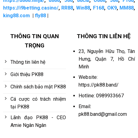
https://u888.ninja/
,
u888
,
J88
,
88clb
,
U888
,
J88
,
F168
,
https://i9betting.casino/
,
RR88
,
Win88
,
F168
,
OK9
,
MM88
,
king88.com
|
fly88
|
THÔNG TIN QUAN
THÔNG TIN LIÊN HỆ
TRỌNG
23, Nguyễn Hữu Thọ, Tân
Hưng, Quận 7, Hồ Chí
Thông tin liên hệ
Minh
Giới thiệu PK88
Website:
https://pk88.band/
Chính sách bảo mật PK88
Hotline:
0989933667
Cá cược có trách nhiệm
Email:
tại PK88
pk88.band@gmail.com
Lãnh đạo PK88 - CEO
Amie Ngân Ngân