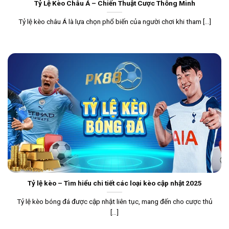
Tỷ Lệ Kèo Châu Á – Chiến Thuật Cược Thông Minh
Tỷ lệ kèo châu Á là lựa chọn phổ biến của người chơi khi tham [...]
Tỷ lệ kèo – Tìm hiểu chi tiết các loại kèo cập nhật 2025
Tỷ lệ kèo bóng đá được cập nhật liên tục, mang đến cho cược thủ
[...]