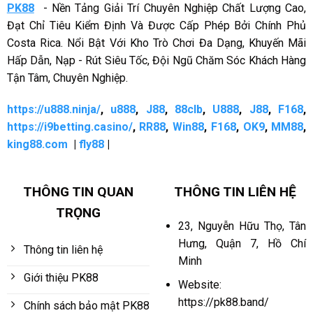
PK88
- Nền Tảng Giải Trí Chuyên Nghiệp Chất Lượng Cao,
Đạt Chỉ Tiêu Kiểm Định Và Được Cấp Phép Bởi Chính Phủ
Costa Rica. Nổi Bật Với Kho Trò Chơi Đa Dạng, Khuyến Mãi
Hấp Dẫn, Nạp - Rút Siêu Tốc, Đội Ngũ Chăm Sóc Khách Hàng
Tận Tâm, Chuyên Nghiệp.
https://u888.ninja/
,
u888
,
J88
,
88clb
,
U888
,
J88
,
F168
,
https://i9betting.casino/
,
RR88
,
Win88
,
F168
,
OK9
,
MM88
,
king88.com
|
fly88
|
THÔNG TIN QUAN
THÔNG TIN LIÊN HỆ
TRỌNG
23, Nguyễn Hữu Thọ, Tân
Hưng, Quận 7, Hồ Chí
Thông tin liên hệ
Minh
Giới thiệu PK88
Website:
https://pk88.band/
Chính sách bảo mật PK88