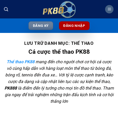
Bỏ
qua
nội
dung
ĐĂNG KÝ
ĐĂNG NHẬP
LƯU TRỮ DANH MỤC:
THỂ THAO
Cá cược thể thao PK88
Thể thao PK88
mang đến cho người chơi cơ hội cá cược
vô cùng hấp dẫn với hàng loạt môn thể thao từ bóng đá,
bóng rổ, tennis đến đua xe… Với tỷ lệ cược cạnh tranh, kèo
cược đa dạng và cập nhật liên tục các sự kiện thể thao,
PK888
là điểm đến lý tưởng cho mọi tín đồ thể thao. Tham
gia ngay để trải nghiệm những trận đấu kịch tính và cơ hội
thắng lớn