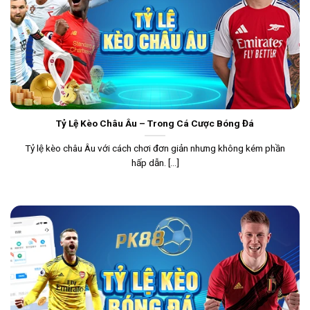
Tỷ Lệ Kèo Châu Âu – Trong Cá Cược Bóng Đá
Tỷ lệ kèo châu Âu với cách chơi đơn giản nhưng không kém phần
hấp dẫn. [...]