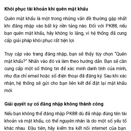
Khôi phục tài khoản khi quên mật khẩu
Quên mật khẩu là một trong những vấn đề thường gặp nhất
khi đăng nhập vào bất kỳ nền tảng nào. Đối với PK88, nếu
bạn quên mật khẩu, hãy không lo lắng, vì hệ thống đã cung
cấp giải pháp khôi phục rất tiện lợi.
Truy cập vào trang đăng nhập, bạn sẽ thấy tùy chọn “Quên
mật khẩu?” Nhấn vào đó và làm theo hướng dẫn. Bạn sẽ cần
cung cấp một số thông tin để xác minh danh tính của mình,
như địa chỉ email hoặc số điện thoại đã đăng ký. Sau khi xác
nhận, hệ thống sẽ gửi cho bạn liên kết để đặt lại mật khẩu
mới.
Giải quyết sự cố đăng nhập không thành công
Nếu bạn không thể đăng nhập PK88 dù đã nhập đúng tên tài
khoản và mật khẩu, có thể nguyên nhân là do một số yếu tố
khác nhau. Đầu tiên, hãy kiểm tra kết nối internet của bạn.