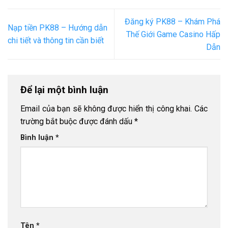
Đăng ký PK88 – Khám Phá
Nạp tiền PK88 – Hướng dẫn
Thế Giới Game Casino Hấp
chi tiết và thông tin cần biết
Dẫn
Để lại một bình luận
Email của bạn sẽ không được hiển thị công khai.
Các
trường bắt buộc được đánh dấu
*
Bình luận
*
Tên
*