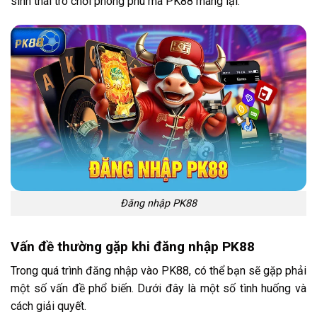
sinh thái trò chơi phong phú mà PK88 mang lại.
Đăng nhập PK88
Vấn đề thường gặp khi đăng nhập PK88
Trong quá trình đăng nhập vào PK88, có thể bạn sẽ gặp phải
một số vấn đề phổ biến. Dưới đây là một số tình huống và
cách giải quyết.