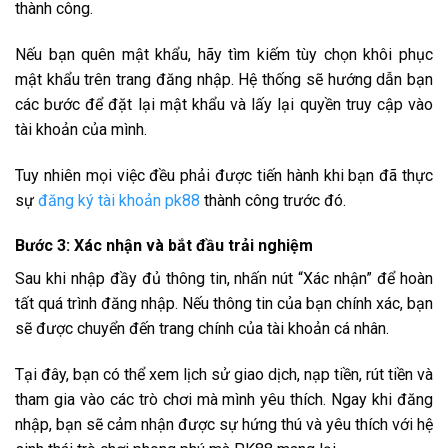
thành công.
Nếu bạn quên mật khẩu, hãy tìm kiếm tùy chọn khôi phục
mật khẩu trên trang đăng nhập. Hệ thống sẽ hướng dẫn bạn
các bước để đặt lại mật khẩu và lấy lại quyền truy cập vào
tài khoản của mình.
Tuy nhiên mọi việc đều phải được tiến hành khi bạn đã thực
sự
đăng ký tài khoản pk88
thành công trước đó.
Bước 3: Xác nhận và bắt đầu trải nghiệm
Sau khi nhập đầy đủ thông tin, nhấn nút “Xác nhận” để hoàn
tất quá trình đăng nhập. Nếu thông tin của bạn chính xác, bạn
sẽ được chuyển đến trang chính của tài khoản cá nhân.
Tại đây, bạn có thể xem lịch sử giao dịch, nạp tiền, rút tiền và
tham gia vào các trò chơi mà mình yêu thích. Ngay khi đăng
nhập, bạn sẽ cảm nhận được sự hứng thú và yêu thích với hệ