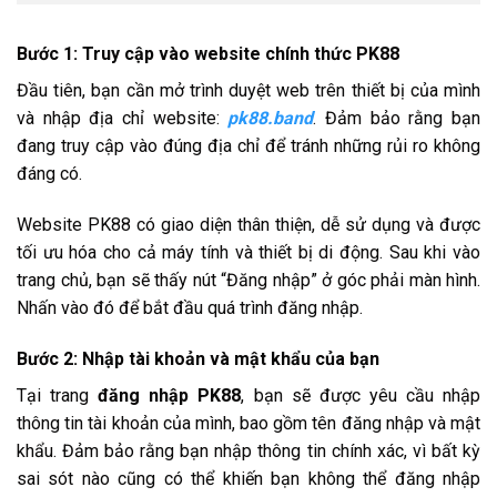
Bước 1: Truy cập vào website chính thức PK88
Đầu tiên, bạn cần mở trình duyệt web trên thiết bị của mình
và nhập địa chỉ website:
pk88.band
. Đảm bảo rằng bạn
đang truy cập vào đúng địa chỉ để tránh những rủi ro không
đáng có.
Website PK88 có giao diện thân thiện, dễ sử dụng và được
tối ưu hóa cho cả máy tính và thiết bị di động. Sau khi vào
trang chủ, bạn sẽ thấy nút “Đăng nhập” ở góc phải màn hình.
Nhấn vào đó để bắt đầu quá trình đăng nhập.
Bước 2: Nhập tài khoản và mật khẩu của bạn
Tại trang
đăng nhập PK88
, bạn sẽ được yêu cầu nhập
thông tin tài khoản của mình, bao gồm tên đăng nhập và mật
khẩu. Đảm bảo rằng bạn nhập thông tin chính xác, vì bất kỳ
sai sót nào cũng có thể khiến bạn không thể đăng nhập