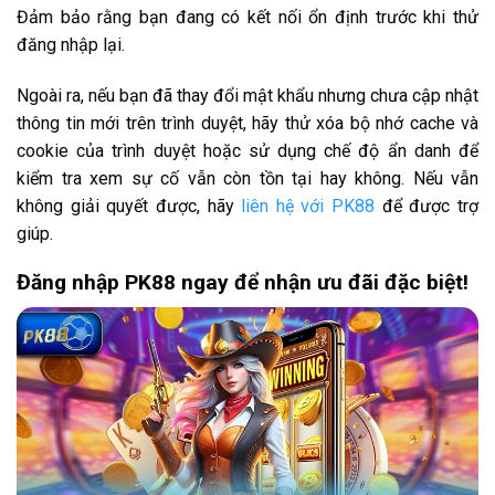
Đảm bảo rằng bạn đang có kết nối ổn định trước khi thử
đăng nhập lại.
Ngoài ra, nếu bạn đã thay đổi mật khẩu nhưng chưa cập nhật
thông tin mới trên trình duyệt, hãy thử xóa bộ nhớ cache và
cookie của trình duyệt hoặc sử dụng chế độ ẩn danh để
kiểm tra xem sự cố vẫn còn tồn tại hay không. Nếu vẫn
không giải quyết được, hãy
liên hệ với PK88
để được trợ
giúp.
Đăng nhập PK88 ngay để nhận ưu đãi đặc biệt!