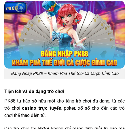
Đăng Nhập PK88 – Khám Phá Thế Giới Cá Cược Đỉnh Cao
Tiện ích và đa dạng trò chơi
PK88 tự hào sở hữu một kho tàng trò chơi đa dạng, từ các
trò chơi
casino trực tuyến
, poker, xổ số cho đến các trò
chơi thể thao điện tử.
Các trò chơi tại PK88 không chỉ mang tính giải trí cao mà