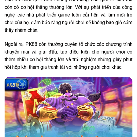
còn có cơ hội thắng thưởng lớn. Với sự phát triển của công
nghệ, các nhà phát triển game luôn cải tiến và làm mới trò
chơi của họ, đảm bảo rằng người chơi sẽ không bao giờ cảm
thấy nhàm chán.
Ngoài ra, PK88 còn thường xuyên tổ chức các chương trình
khuyến mãi và giải đấu, tạo điều kiện cho người chơi có
thêm nhiều cơ hội thắng lớn và trải nghiệm những giây phút
hồi hộp khi tham gia tranh tài với những người chơi khác.