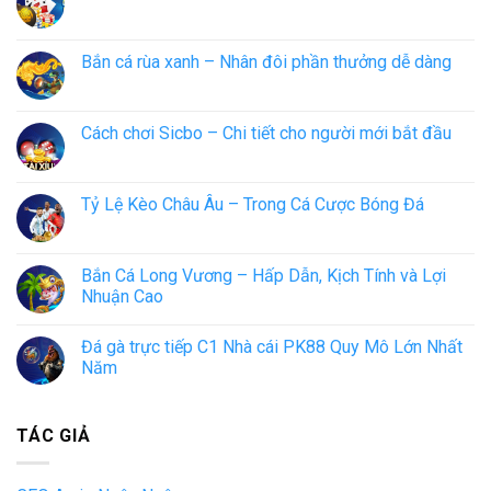
Bắn cá rùa xanh – Nhân đôi phần thưởng dễ dàng
Cách chơi Sicbo – Chi tiết cho người mới bắt đầu
Tỷ Lệ Kèo Châu Âu – Trong Cá Cược Bóng Đá
Bắn Cá Long Vương – Hấp Dẫn, Kịch Tính và Lợi
Nhuận Cao
Đá gà trực tiếp C1 Nhà cái PK88 Quy Mô Lớn Nhất
Năm
TÁC GIẢ