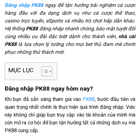
Đăng nhập PK88
ngay để tận hưởng trải nghiệm cá cược
hàng đầu với đa dạng dịch vụ như cá cược thể thao,
casino trực tuyến, eSports và nhiều trò chơi hấp dẫn khác.
Hệ thống
PK88
đăng nhập nhanh chóng, bảo mật tuyệt đối
cùng nhiều ưu đãi đặc biệt dành cho thành viên,
nhà cái
PK88
là lựa chọn lý tưởng cho mọi bet thủ đam mê chinh
phục những thử thách mới.
MỤC LỤC
Đăng nhập PK88 ngay hôm nay?
Khi bạn đã sẵn sàng tham gia vào
PK88
, bước đầu tiên và
quan trọng nhất chính là thực hiện quá trình đăng nhập. Việc
này không chỉ giúp bạn truy cập vào tài khoản của mình mà
còn mở ra cơ hội để bạn tận hưởng tất cả những dịch vụ mà
PK88 cung cấp.